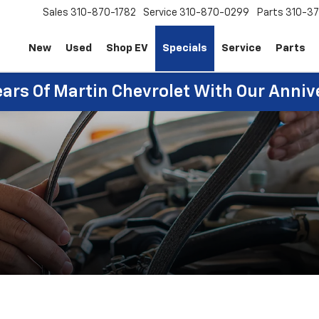
Sales
310-870-1782
Service
310-870-0299
Parts
310-37
New
Used
Shop EV
Specials
Service
Parts
ears Of Martin Chevrolet With Our Anniv