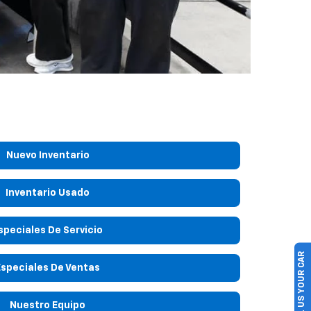
Nuevo Inventario
Inventario Usado
speciales De Servicio
SELL US YOUR CAR
Especiales De Ventas
Nuestro Equipo