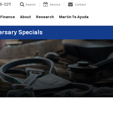
8-0211
Search
Service
Contact
Finance
About
Research
Martin Te Ayuda
ersary Specials